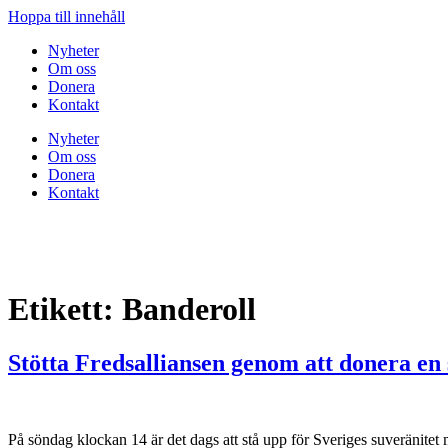
Hoppa till innehåll
Nyheter
Om oss
Donera
Kontakt
Nyheter
Om oss
Donera
Kontakt
Etikett:
Banderoll
Stötta Fredsalliansen genom att donera en s
På söndag klockan 14 är det dags att stå upp för Sveriges suveränitet