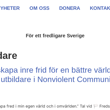
NYHETER
OM OSS
DONERA
KONTAK
För ett fredligare Sverige
dare
kapa inre frid för en bättre värl
, utbildare i Nonviolent Commun
kapa fred i min egen värld och i omvärlden.” Tal vid 🏳️ Fr