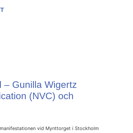
T
d – Gunilla Wigertz
ication (NVC) och
edsmanifestationen vid Mynttorget i Stockholm