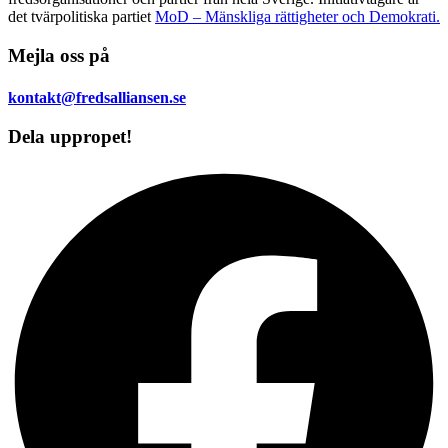
det tvärpolitiska partiet
MoD – Mänskliga rättigheter och Demokrati.
Mejla oss på
kontakt@fredsalliansen.se
Dela uppropet!