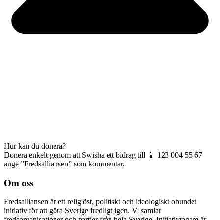
Hur kan du donera?
Donera enkelt genom att Swisha ett bidrag till 📱 123 004 55 67 –
ange ”Fredsalliansen” som kommentar.
Om oss
Fredsalliansen är ett religiöst, politiskt och ideologiskt obundet
initiativ för att göra Sverige fredligt igen. Vi samlar
fredsorganisationer och partier från hela Sverige. Initiativtagare är