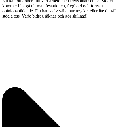
Nu kan du donera till vårt arbete med fredsalliansen.se. Stödet
kommer bl a gå till manifestationen, flygblad och fortsatt
opinionsbildande. Du kan själv välja hur mycket eller lite du vill
stödja oss. Varje bidrag räknas och gör skillnad!