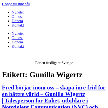
Hoppa till innehåll
Nyheter
Om oss
Donera
Kontakt
Nyheter
Om oss
Donera
Kontakt
För ett fredligare Sverige
Etikett:
Gunilla Wigertz
Fred börjar inom oss – skapa inre frid för
en bättre värld – Gunilla Wigertz
| Talesperson för Enhet, utbildare i
Nonviolent Communication (NVC) och