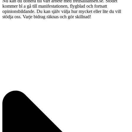
Nu kan du donera till vårt arbete med fredsalliansen.se. Stödet
kommer bl a gå till manifestationen, flygblad och fortsatt
opinionsbildande. Du kan själv välja hur mycket eller lite du vill
stödja oss. Varje bidrag räknas och gör skillnad!