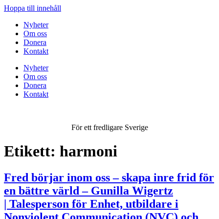
Hoppa till innehåll
Nyheter
Om oss
Donera
Kontakt
Nyheter
Om oss
Donera
Kontakt
För ett fredligare Sverige
Etikett:
harmoni
Fred börjar inom oss – skapa inre frid för
en bättre värld – Gunilla Wigertz
| Talesperson för Enhet, utbildare i
Nonviolent Communication (NVC) och