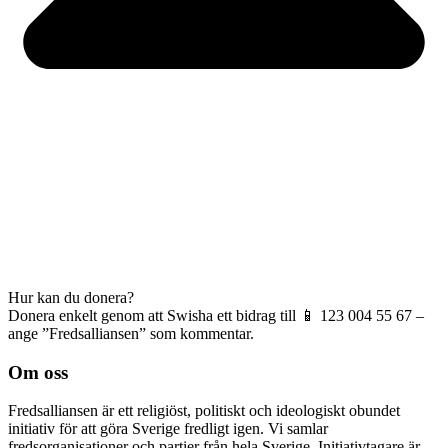
Hur kan du donera?
Donera enkelt genom att Swisha ett bidrag till 📱 123 004 55 67 –
ange ”Fredsalliansen” som kommentar.
Om oss
Fredsalliansen är ett religiöst, politiskt och ideologiskt obundet
initiativ för att göra Sverige fredligt igen. Vi samlar
fredsorganisationer och partier från hela Sverige. Initiativtagare är