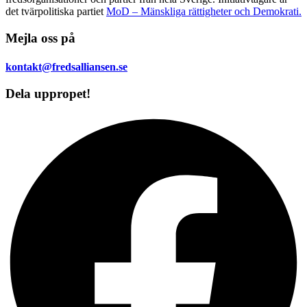
det tvärpolitiska partiet
MoD – Mänskliga rättigheter och Demokrati.
Mejla oss på
kontakt@fredsalliansen.se
Dela uppropet!