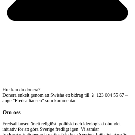
Hur kan du donera?
Donera enkelt genom att Swisha ett bidrag till 📱 123 004 55 67 –
ange ”Fredsalliansen” som kommentar.
Om oss
Fredsalliansen är ett religiöst, politiskt och ideologiskt obundet
initiativ för att göra Sverige fredligt igen. Vi samlar
fredsorganisationer och partier från hela Sverige. Initiativtagare är