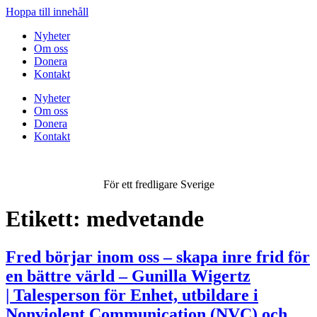
Hoppa till innehåll
Nyheter
Om oss
Donera
Kontakt
Nyheter
Om oss
Donera
Kontakt
För ett fredligare Sverige
Etikett:
medvetande
Fred börjar inom oss – skapa inre frid för
en bättre värld – Gunilla Wigertz
| Talesperson för Enhet, utbildare i
Nonviolent Communication (NVC) och