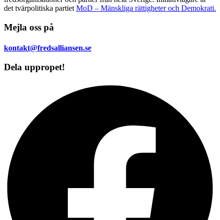
det tvärpolitiska partiet
MoD – Mänskliga rättigheter och Demokrati.
Mejla oss på
kontakt@fredsalliansen.se
Dela uppropet!