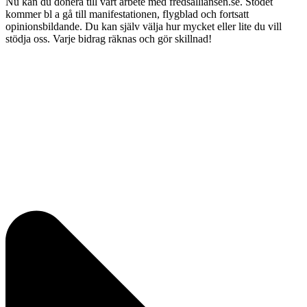
Nu kan du donera till vårt arbete med fredsalliansen.se. Stödet
kommer bl a gå till manifestationen, flygblad och fortsatt
opinionsbildande. Du kan själv välja hur mycket eller lite du vill
stödja oss. Varje bidrag räknas och gör skillnad!