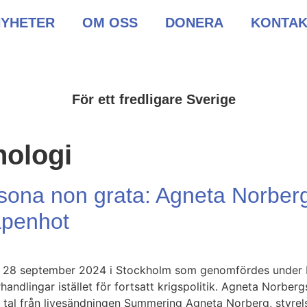
NYHETER
OM OSS
DONERA
KONTAK
För ett fredligare Sverige
nologi
 persona non grata: Agneta Norb
vapenhot
den 28 september 2024 i Stockholm som genomfördes under 
handlingar istället för fortsatt krigspolitik. Agneta Norbe
tal från livesändningen Summering Agneta Norberg, styre