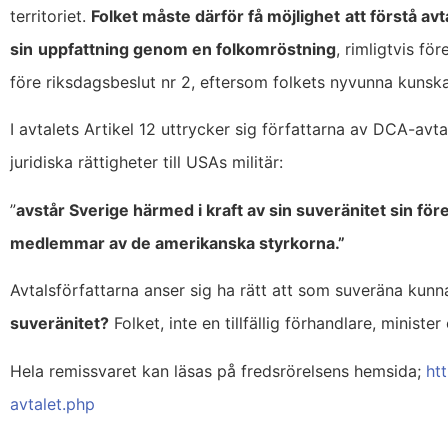
territoriet.
Folket måste därför få möjlighet
att förstå av
sin
uppfattning genom en folkomröstning
, rimligtvis fö
före riksdagsbeslut nr 2, eftersom folkets nyvunna kunskap
I avtalets Artikel 12 uttrycker sig författarna av DCA-avtal
juridiska rättigheter till USAs militär:
”
avstår Sverige härmed i kraft av sin suveränitet sin för
medlemmar av de amerikanska styrkorna.”
Avtalsförfattarna anser sig ha rätt att som suveräna kunn
suveränitet?
Folket, inte en tillfällig förhandlare, minister 
Hela remissvaret kan läsas på fredsrörelsens hemsida;
ht
avtalet.php