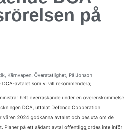
srörelsen på
tik
,
Kärnvapen
,
Överstatlighet
,
PålJonson
e DCA-avtalet som vi vill rekommendera;
inistrar helt överraskande under en överenskommelse
ckningen DCA, uttalat Defence Cooperation
der våren 2024 godkänna avtalet och besluta om de
t. Planer på ett sådant avtal offentliggjordes inte inför