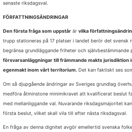
senaste riksdagsval.
FÖRFATTNINGSÄNDRINGAR
Den första fråga som uppstår
är
vilka författningsändri
trupp stationeras på 17 platser i landet berör det svensk
begränsa grundläggande friheter och självbestämmande p
försvarsanläggningar till främmande makts jurisdiktion i
egenmakt inom vårt territorium.
Det kan faktiskt ses so
Om så djupgående ändringar av Sveriges grundlag överhu
medföra åtminstone minimikravet att kvalificerat beslut f
med mellanliggande val. Nuvarande riksdagsmajoritet kan dä
första beslut, vilket skall vila till efter nästa riksdagsval.
En fråga av denna dignitet avgör emellertid svenska folket