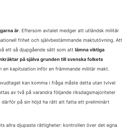
ngarna är
. Eftersom avtalet medger att utländsk militär
 nationell frihet och självbestämmande maktutövning. Att
å ett så djupgående sätt som att
lämna viktiga
nkräktar på själva grunden till svenska folkets
m en kapitulation inför en främmande militär makt.
vudtaget kan komma i fråga måste detta utan tvivel
attas av två på varandra följande riksdagsmajoriteter
rför på sin höjd ha rätt att fatta ett preliminärt
s allra djupaste rättigheter: kontrollen över det egna