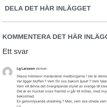
DELA DET HÄR INLÄGGET
KOMMENTERA DET HÄR INLÄG
Ett svar
Lg Larsson
skriver:
Dessa mäniskor manipulerar medborgarna ! Var är denna 
Var ligger bluffen ? Vem för oss bakom ljuset ? Vem tala
Vem vill lämna det övergripande styret av sverige till ic
Det är en mycket oviss framtid vi går till mötes, med myc
bekostnad.
En genomlysande utredning ? Men, vem ska utreda vem
Lg