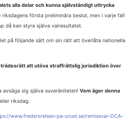
talets alla delar och kunna självständigt uttrycka
re riksdagens första preliminära beslut, men i varje fall
 då kan styra själva valresultatet.
et på följande sätt om sin rätt att överlåta nationella
eträdesrätt att utöva
straffrättslig jurisdiktion över
a avsäga sig själva suveräniteten!
Vem äger denna
eller riksdag.
tps://www.fredsrorelsen-pa-orust.se/remissvar-DCA-