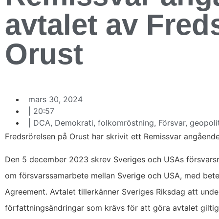
avtalet av Fred
Orust
mars 30, 2024
|
20:57
|
DCA
,
Demokrati
,
folkomröstning
,
Försvar
,
geopoli
Fredsrörelsen på Orust har skrivit ett Remissvar angåend
Den 5 december 2023 skrev Sveriges och USAs försvarsm
om försvarssamarbete mellan Sverige och USA, med bete
Agreement. Avtalet tillerkänner Sveriges Riksdag att un
författningsändringar som krävs för att göra avtalet giltig