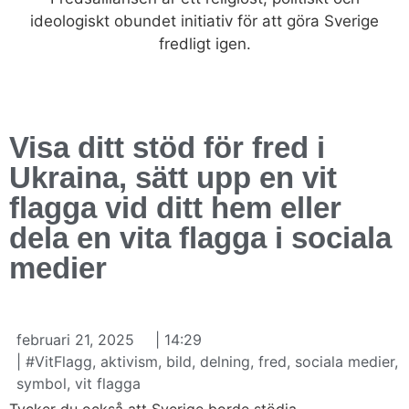
ideologiskt obundet initiativ för att göra Sverige
fredligt igen.
Visa ditt stöd för fred i
Ukraina, sätt upp en vit
flagga vid ditt hem eller
dela en vita flagga i sociala
medier
februari 21, 2025
|
14:29
|
#VitFlagg
,
aktivism
,
bild
,
delning
,
fred
,
sociala medier
,
symbol
,
vit flagga
Tycker du också att Sverige borde stödja