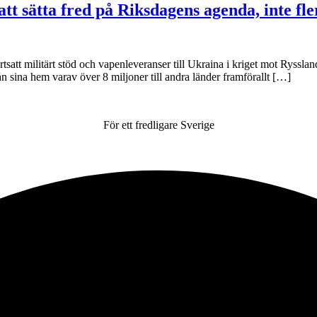
tt sätta fred på Riksdagens agenda, inte fle
tsatt militärt stöd och vapenleveranser till Ukraina i kriget mot Ryssland
från sina hem varav över 8 miljoner till andra länder framförallt […]
För ett fredligare Sverige