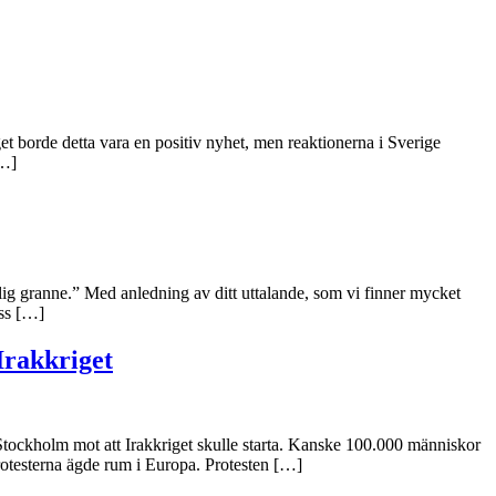
get borde detta vara en positiv nyhet, men reaktionerna i Sverige
[…]
dlig granne.” Med anledning av ditt uttalande, som vi finner mycket
oss […]
Irakkriget
Stockholm mot att Irakkriget skulle starta. Kanske 100.000 människor
protesterna ägde rum i Europa. Protesten […]