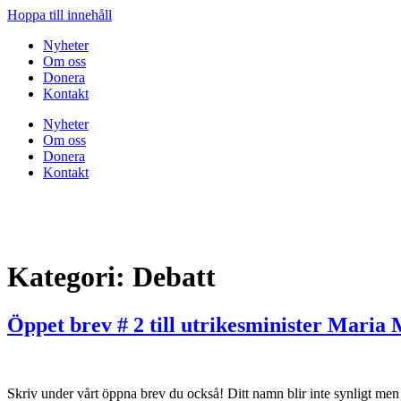
Hoppa till innehåll
Nyheter
Om oss
Donera
Kontakt
Nyheter
Om oss
Donera
Kontakt
Kategori:
Debatt
Öppet brev # 2 till utrikesminister Mari
Skriv under vårt öppna brev du också! Ditt namn blir inte synligt men 