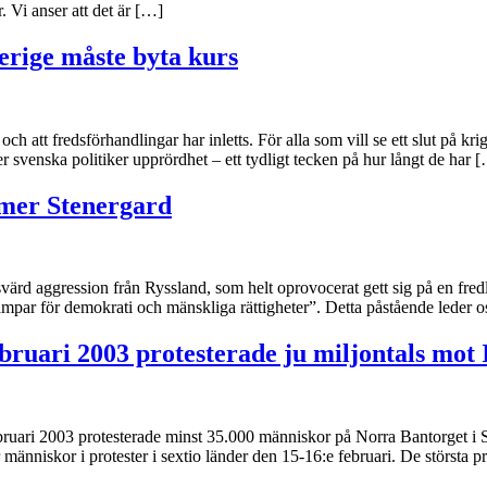
. Vi anser att det är […]
erige måste byta kurs
 att fredsförhandlingar har inletts. För alla som vill se ett slut på kri
r svenska politiker upprördhet – ett tydligt tecken på hur långt de har 
lmer Stenergard
nsvärd aggression från Ryssland, som helt oprovocerat gett sig på en fre
kämpar för demokrati och mänskliga rättigheter”. Detta påstående leder 
bruari 2003 protesterade ju miljontals mot 
bruari 2003 protesterade minst 35.000 människor på Norra Bantorget i 
människor i protester i sextio länder den 15-16:e februari. De största 