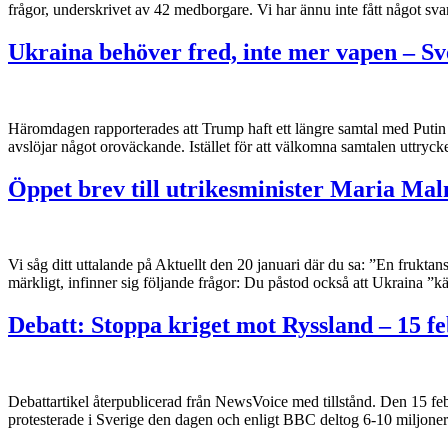
frågor, underskrivet av 42 medborgare. Vi har ännu inte fått något svar
Ukraina behöver fred, inte mer vapen – Sv
Häromdagen rapporterades att Trump haft ett längre samtal med Putin och
avslöjar något oroväckande. Istället för att välkomna samtalen uttrycke
Öppet brev till utrikesminister Maria Ma
Vi såg ditt uttalande på Aktuellt den 20 januari där du sa: ”En frukta
märkligt, infinner sig följande frågor: Du påstod också att Ukraina ”
Debatt: Stoppa kriget mot Ryssland – 15 fe
Debattartikel återpublicerad från NewsVoice med tillstånd. Den 15 fe
protesterade i Sverige den dagen och enligt BBC deltog 6-10 miljoner 