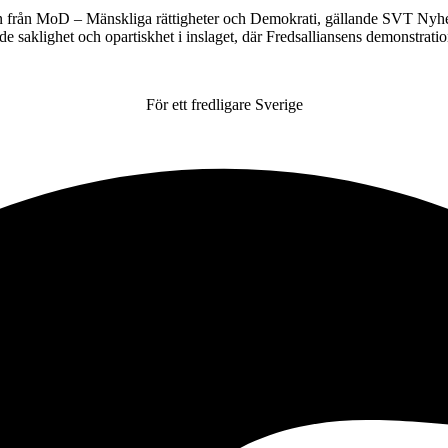
 från MoD – Mänskliga rättigheter och Demokrati, gällande SVT Nyhete
de saklighet och opartiskhet i inslaget, där Fredsalliansens demonstrat
För ett fredligare Sverige