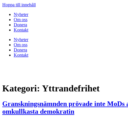
Hoppa till innehåll
Nyheter
Om oss
Donera
Kontakt
Nyheter
Om oss
Donera
Kontakt
Kategori:
Yttrandefrihet
Granskningsnämnden prövade inte MoDs anm
omkullkasta demokratin