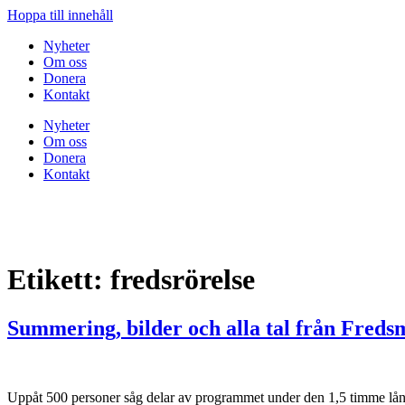
Hoppa till innehåll
Nyheter
Om oss
Donera
Kontakt
Nyheter
Om oss
Donera
Kontakt
Etikett:
fredsrörelse
Summering, bilder och alla tal från Freds
Uppåt 500 personer såg delar av programmet under den 1,5 timme långa m