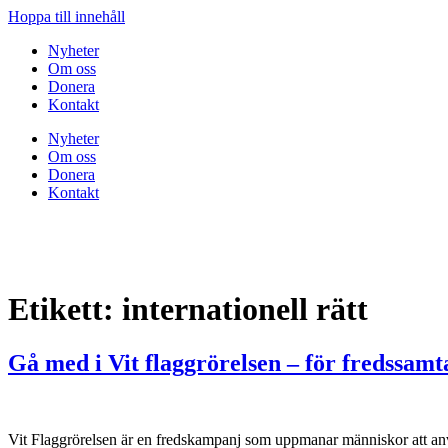
Hoppa till innehåll
Nyheter
Om oss
Donera
Kontakt
Nyheter
Om oss
Donera
Kontakt
Etikett:
internationell rätt
Gå med i Vit flaggrörelsen – för fredssamtal 
Vit Flaggrörelsen är en fredskampanj som uppmanar människor att anvä