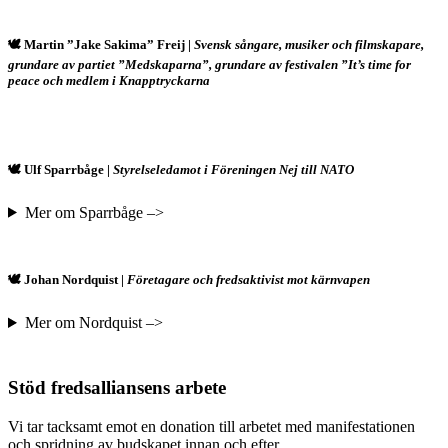
🕊️ Martin ”Jake Sakima” Freij
|
Svensk sångare, musiker och filmskapare,
grundare av partiet ”Medskaparna”, grundare av festivalen ”It’s time for
peace och medlem i Knapptryckarna
🕊️ Ulf Sparrbåge |
Styrelseledamot i Föreningen Nej till NATO
Mer om Sparrbåge –>
🕊️ Johan Nordquist |
Företagare och fredsaktivist mot kärnvapen
Mer om Nordquist –>
Stöd fredsalliansens arbete
Vi tar tacksamt emot en donation till arbetet med manifestationen
och spridning av budskapet innan och efter.