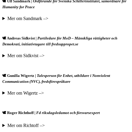
🕊️ Ulf Sandmark |
Ordförande för Svenska Schillerinstitutet, samordnare för
Humanity for Peace
Mer om Sandmark –>
🕊️ Andreas Sidkvist |
Partiledare för MoD – Mänskliga rättigheter och
Demokrati, initiativtagare till fredsuppropet.se
Mer om Sidkvist –>
🕊️ Gunilla Wigertz |
Talesperson för Enhet, utbildare i Nonviolent
Communication (NVC), fredsförespråkare
Mer om Wigertz –>
🕊️ Roger Richthoff |
Fd riksdagsledamot och försvarsexpert
Mer om Richtoff –>