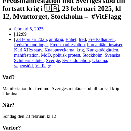
Fredsmanifestation mot Sveriges stöd till
fortsatt krig i 🇺🇦, 23 februari 2025, kl
12, Mynttorget, Stockholm – #VitFlagg
februari 5, 2025
|
12:09
|
23 februari 2025
,
antikrig
,
Enhet
,
fred
,
Fredsalliansen
,
fredsförhandlingar
,
Fredsmanifestation
,
humanitära insatser
,
Karl XII:s staty
,
Knapptryckarna
,
krig
,
Kungsträdgården
,
manifestation
,
MoD
,
politisk protest
,
Stockholm
,
Svenska
Schillerinstitutet
,
Sverige
,
Swishdonation
,
Ukraina
,
vapenstöd
,
Vit flagg
Vad?
Manifestation för fred mot Sveriges militära stöd till fortsatt krig i
Ukraina
När?
Söndag den 23 februari kl 12
Varför?