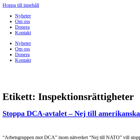
Hoppa till innehåll
Nyheter
Om oss
Donera
Kontakt
Nyheter
Om oss
Donera
Kontakt
Etikett:
Inspektionsrättigheter
Stoppa DCA-avtalet – Nej till amerikanska
“Arbetsgruppen mot DCA” inom nätverket “Nej till NATO” vill stoppa DC