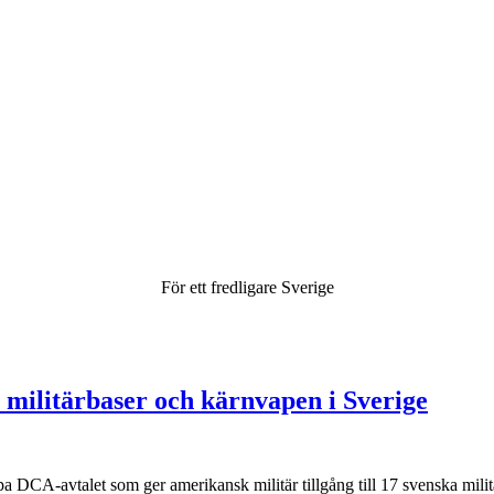
För ett fredligare Sverige
 militärbaser och kärnvapen i Sverige
A-avtalet som ger amerikansk militär tillgång till 17 svenska militärb