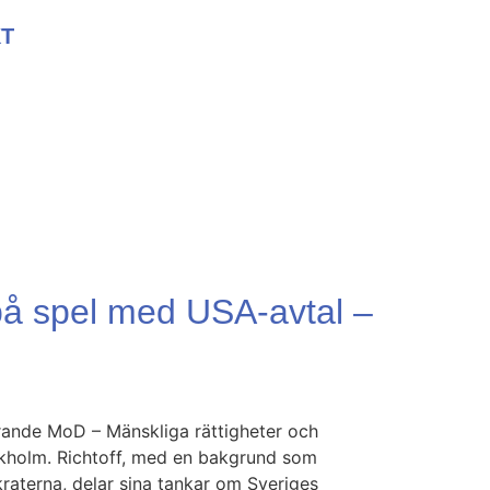
T
på spel med USA-avtal –
förande MoD – Mänskliga rättigheter och
ockholm. Richtoff, med en bakgrund som
kraterna, delar sina tankar om Sveriges