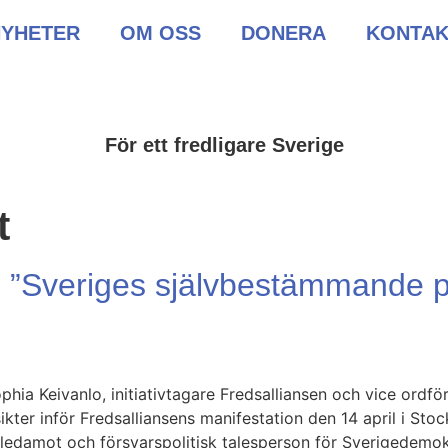
NYHETER
OM OSS
DONERA
KONTAK
För ett fredligare Sverige
t
m: ”Sveriges självbestämmande 
phia Keivanlo, initiativtagare Fredsalliansen och vice ord
kter inför Fredsalliansens manifestation den 14 april i St
gsledamot och försvarspolitisk talesperson för Sverigedemo