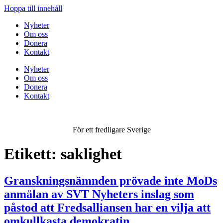
Hoppa till innehåll
Nyheter
Om oss
Donera
Kontakt
Nyheter
Om oss
Donera
Kontakt
För ett fredligare Sverige
Etikett:
saklighet
Granskningsnämnden prövade inte MoDs
anmälan av SVT Nyheters inslag som
påstod att Fredsalliansen har en vilja att
omkullkasta demokratin